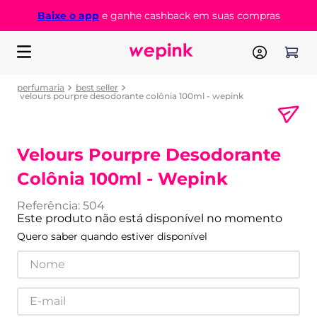
Baixe o app
e ganhe cashback em suas compras
perfumaria
best seller
velours pourpre desodorante colônia 100ml - wepink
Velours Pourpre Desodorante
Colônia 100ml - Wepink
Referência
:
504
Este produto não está disponível no momento
Quero saber quando estiver disponível