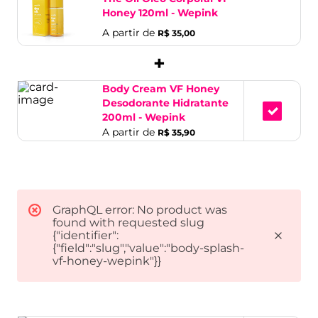
Honey 120ml - Wepink
A partir de
R$ 35,00
+
Body Cream VF Honey
Desodorante Hidratante
200ml - Wepink
A partir de
R$ 35,90
GraphQL error: No product was
found with requested slug
{"identifier":
{"field":"slug","value":"body-splash-
vf-honey-wepink"}}