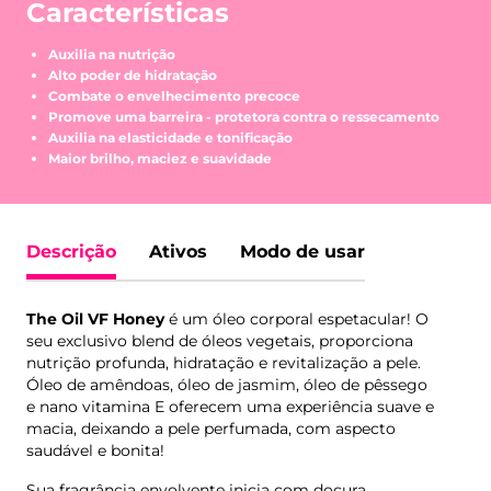
Características
Auxilia na nutrição
Alto poder de hidratação
Combate o envelhecimento precoce
Promove uma barreira - protetora contra o ressecamento
Auxilia na elasticidade e tonificação
Maior brilho, maciez e suavidade
Descrição
Ativos
Modo de usar
The Oil VF Honey
é um óleo corporal espetacular! O
seu exclusivo blend de óleos vegetais, proporciona
nutrição profunda, hidratação e revitalização a pele.
Óleo de amêndoas, óleo de jasmim, óleo de pêssego
e nano vitamina E oferecem uma experiência suave e
macia, deixando a pele perfumada, com aspecto
saudável e bonita!
Sua fragrância envolvente inicia com doçura