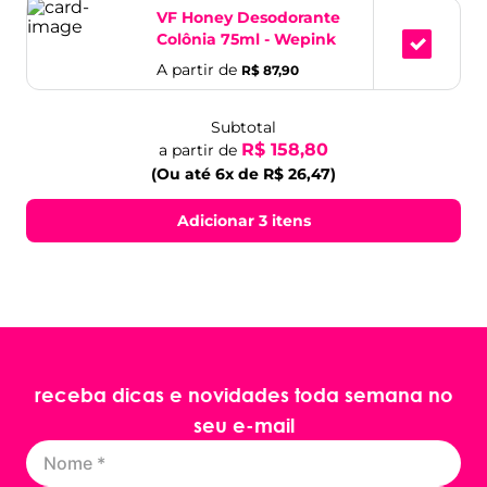
VF Honey Desodorante
Colônia 75ml - Wepink
A partir de
R$ 87,90
Subtotal
R$ 158,80
a partir de
(Ou até 6x de R$ 26,47)
Adicionar 3 itens
receba dicas e novidades toda semana no
seu e-mail