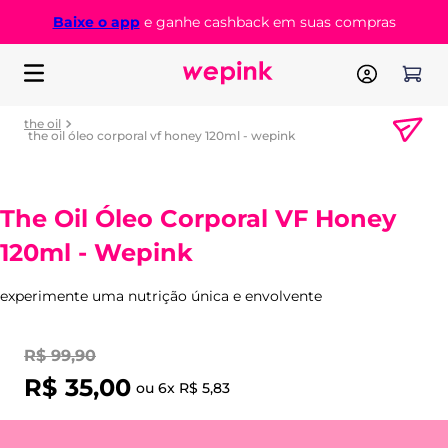
Baixe o app
e ganhe cashback em suas compras
the oil
the oil óleo corporal vf honey 120ml - wepink
The Oil Óleo Corporal VF Honey
120ml - Wepink
experimente uma nutrição única e envolvente
R$
99
,
90
R$
35
,
00
ou
6
x
R$
5
,
83