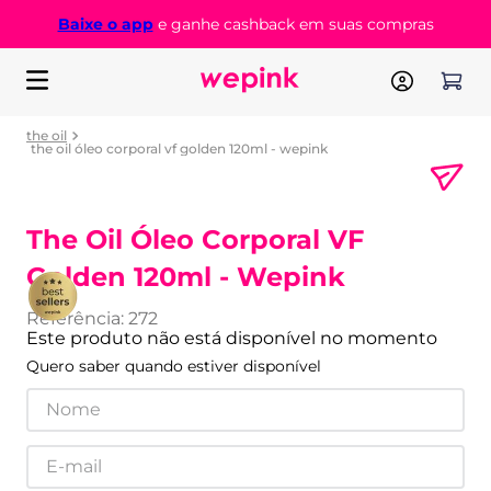
Baixe o app
e ganhe cashback em suas compras
the oil
the oil óleo corporal vf golden 120ml - wepink
The Oil Óleo Corporal VF
Golden 120ml - Wepink
Referência
:
272
Este produto não está disponível no momento
Quero saber quando estiver disponível