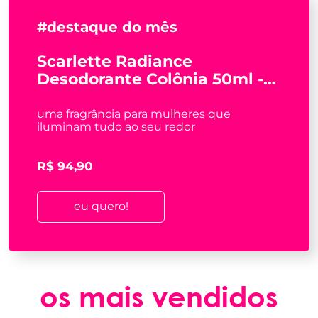
#destaque do mês
Scarlette Radiance
Desodorante Colônia 50ml -
Wepink
uma fragrância para mulheres que
iluminam tudo ao seu redor
R$ 94,90
eu quero!
os mais vendidos