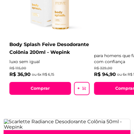
Body Splash Feive Desodorante
,
Colônia 200ml - Wepink
para homens que f
luxo sem igual
com confiança
R$
115
,
00
R$
329
,
00
R$
36
,
90
R$
94
,
90
ou
6
x
R$
6
,
15
ou
6
x
R$
Comprar
Compra
+