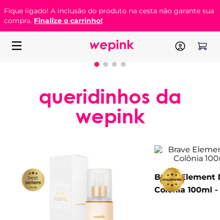
Fique ligado! A inclusão do produto na cesta não garante sua
compra.
Finalize o carrinho!
queridinhos da
wepink
Brave Element 
Colônia 100ml 