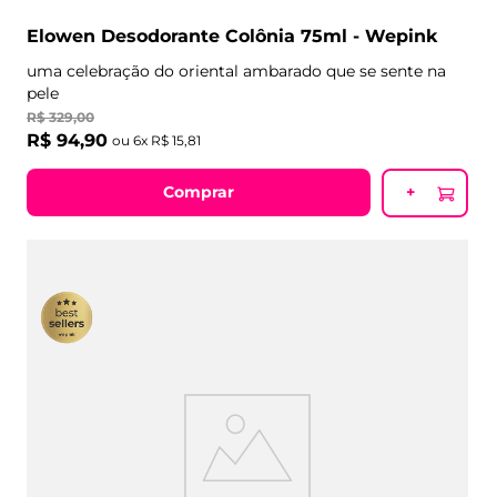
Elowen Desodorante Colônia 75ml - Wepink
uma celebração do oriental ambarado que se sente na
pele
R$
329
,
00
R$
94
,
90
ou
6
x
R$
15
,
81
Comprar
+