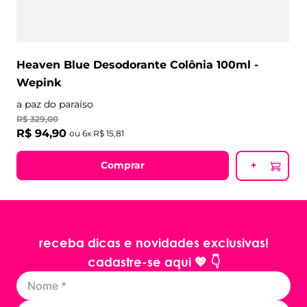
Heaven Blue Desodorante Colônia 100ml -
Wepink
a paz do paraíso
R$
329
,
00
R$
94
,
90
ou
6
x
R$
15
,
81
Comprar
+
receba dicas e novidades exclusivas!
cadastre-se aqui 💖 👇