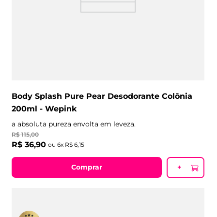
Body Splash Pure Pear Desodorante Colônia
200ml - Wepink
a absoluta pureza envolta em leveza.
R$
115
,
00
R$
36
,
90
ou
6
x
R$
6
,
15
Comprar
+