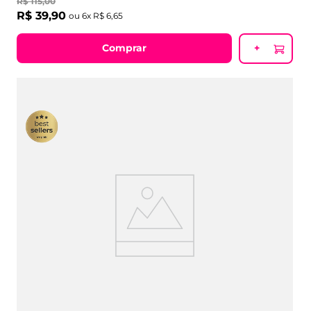
R$
115
,
00
R$
39
,
90
ou
6
x
R$
6
,
65
Comprar
+