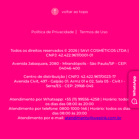
voltar ao topo
Política de Privacidade
Termos de Uso
Todos os direitos reservados © 2026 | SAVI COSMÉTICOS LTDA |
CNPJ: 42.422.967/0001-01
Avenida Jabaquara, 2080 - Mirandópolis - São Paulo/SP - CEP:
04046-400
WhatsApp
Centro de distribuição | CNPJ: 42.422.967/0023-17
Avenida Civit, 497 - Galpão 01. Armz 01 e 02, Sala 05 - Civit I -
Serra/ES - CEP: 29168-045
Atendimento por Whatsapp: +55 (11) 99556-4258 | Horário: todos
os dias das 08:00 às 20:00
Atendimento por telefone: 0800-1000-146 | Horário: todos os dias
das 08:00 às 20:00
Atendimento por e-mail:
atendimento@wepink.com.br