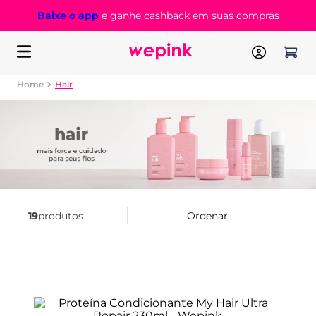
Fique ligado! A inclusão do produto
ck em suas compras
compra.
Finalize o carrinho!
Hair
19
produtos