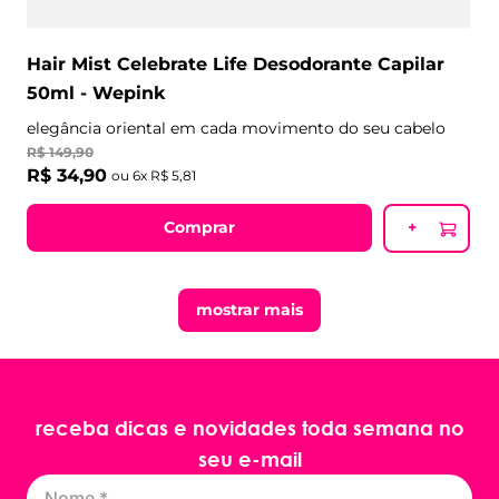
Hair Mist Celebrate Life Desodorante Capilar
50ml - Wepink
elegância oriental em cada movimento do seu cabelo
R$
149
,
90
R$
34
,
90
ou
6
x
R$
5
,
81
Comprar
+
mostrar mais
receba dicas e novidades toda semana no
seu e-mail