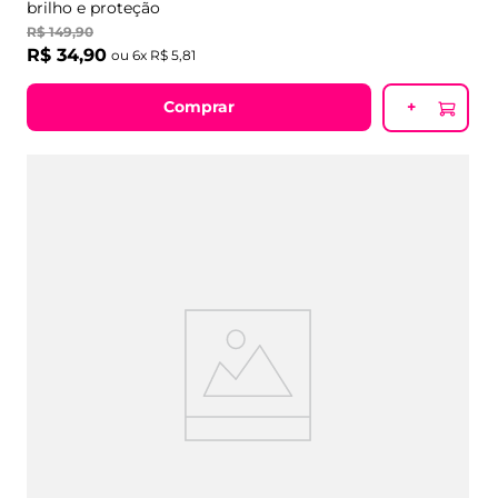
a delicadeza da pera e da violeta em uma névoa de
brilho e proteção
R$
149
,
90
R$
34
,
90
ou
6
x
R$
5
,
81
Comprar
+