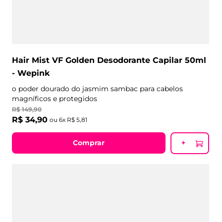
Hair Mist VF Golden Desodorante Capilar 50ml
- Wepink
o poder dourado do jasmim sambac para cabelos
magníficos e protegidos
R$
149
,
90
R$
34
,
90
ou
6
x
R$
5
,
81
Comprar
+