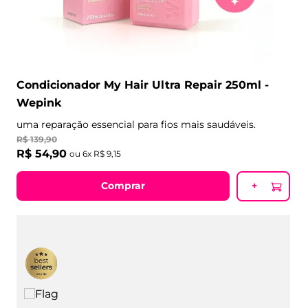
Condicionador My Hair Ultra Repair 250ml -
Wepink
uma reparação essencial para fios mais saudáveis.
R$
139
,
90
R$
54
,
90
ou
6
x
R$
9
,
15
Comprar
+