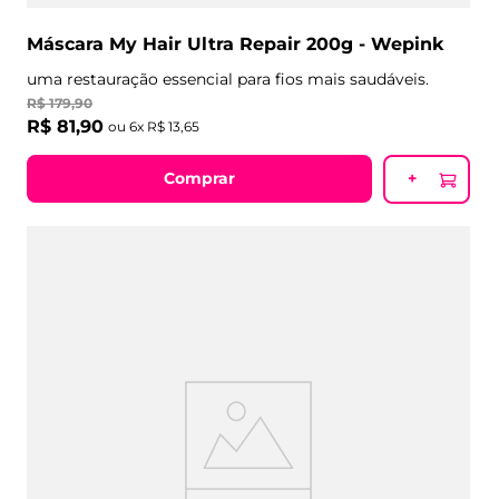
Máscara My Hair Ultra Repair 200g - Wepink
uma restauração essencial para fios mais saudáveis.
R$
179
,
90
R$
81
,
90
ou
6
x
R$
13
,
65
Comprar
+