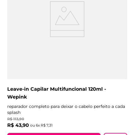
Leave-in Capilar Multifuncional 120ml -
Wepink
reparador completo para deixar o cabelo perfeito a cada
splash
R$
113
,
90
R$
43
,
90
ou
6
x
R$
7
,
31