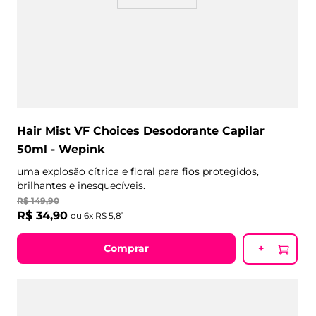
Hair Mist VF Choices Desodorante Capilar
50ml - Wepink
uma explosão cítrica e floral para fios protegidos,
brilhantes e inesquecíveis.
R$
149
,
90
R$
34
,
90
ou
6
x
R$
5
,
81
Comprar
+