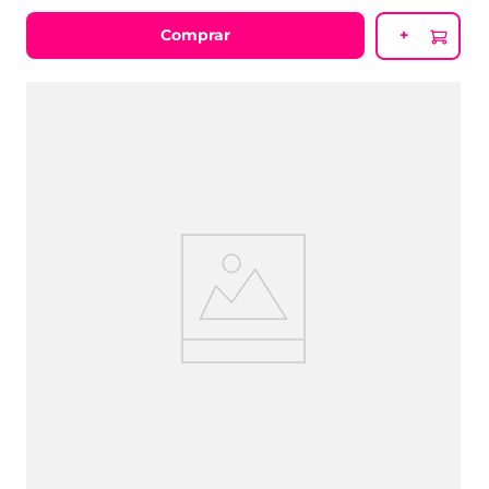
R$
34
,
90
ou
6
x
R$
5
,
81
Comprar
+