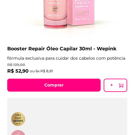
Booster Repair Óleo Capilar 30ml - Wepink
fórmula exclusiva para cuidar dos cabelos com potência
R$
129
,
00
R$
52
,
90
ou
6
x
R$
8
,
81
Comprar
+