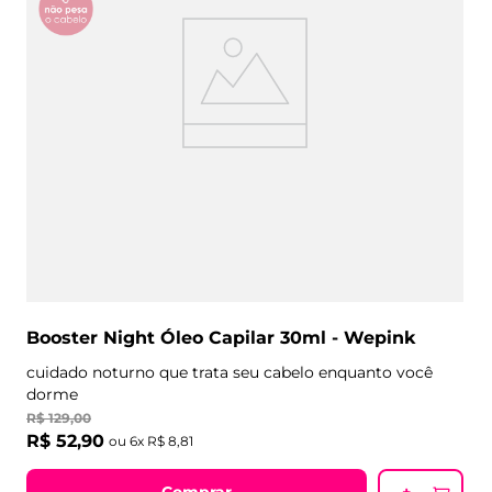
Booster Night Óleo Capilar 30ml - Wepink
cuidado noturno que trata seu cabelo enquanto você
dorme
R$
129
,
00
R$
52
,
90
ou
6
x
R$
8
,
81