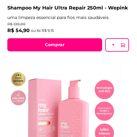
Shampoo My Hair Ultra Repair 250ml - Wepink
uma limpeza essencial para fios mais saudáveis.
R$
139
,
90
R$
54
,
90
ou
6
x
R$
9
,
15
Comprar
+