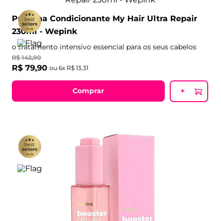
Proteína Condicionante My Hair Ultra Repair
230ml - Wepink
o tratamento intensivo essencial para os seus cabelos
R$
142
,
90
R$
79
,
90
ou
6
x
R$
13
,
31
Comprar
+