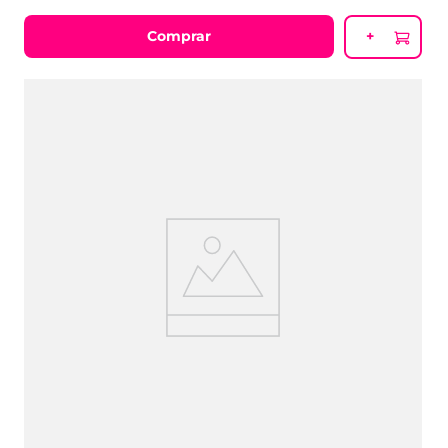
R$
39
,
90
ou
6
x
R$
6
,
65
Comprar
+