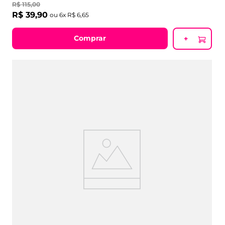
uma hidratação cheia de nobreza para a sua pele
R$
115
,
00
R$
39
,
90
ou
6
x
R$
6
,
65
Comprar
+