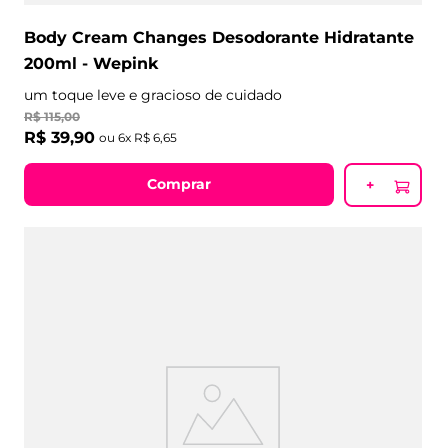
Body Cream Changes Desodorante Hidratante
200ml - Wepink
um toque leve e gracioso de cuidado
R$
115
,
00
R$
39
,
90
ou
6
x
R$
6
,
65
Comprar
+