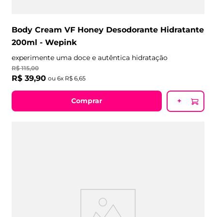
Body Cream VF Honey Desodorante Hidratante
200ml - Wepink
experimente uma doce e autêntica hidratação
R$
115
,
00
R$
39
,
90
ou
6
x
R$
6
,
65
Comprar
+