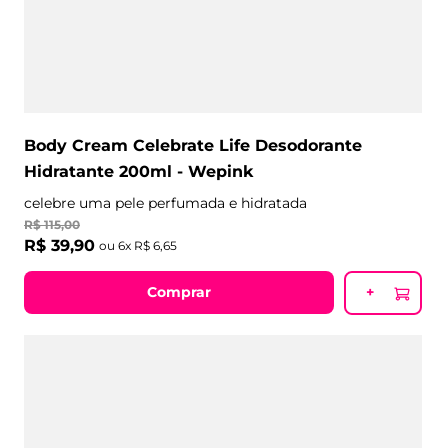
Body Cream Celebrate Life Desodorante
Hidratante 200ml - Wepink
celebre uma pele perfumada e hidratada
R$
115
,
00
R$
39
,
90
ou
6
x
R$
6
,
65
Comprar
+