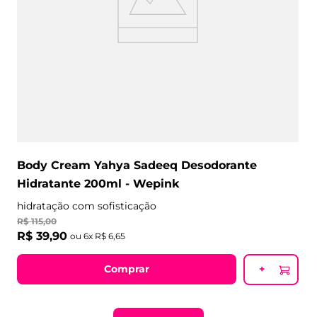
Body Cream Yahya Sadeeq Desodorante
Hidratante 200ml - Wepink
hidratação com sofisticação
R$
115
,
00
R$
39
,
90
ou
6
x
R$
6
,
65
Comprar
+