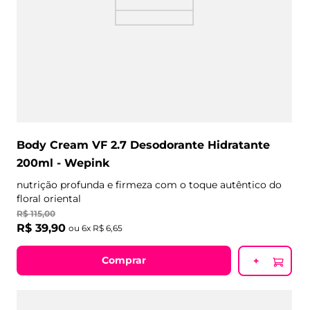
Body Cream VF 2.7 Desodorante Hidratante
200ml - Wepink
nutrição profunda e firmeza com o toque autêntico do
floral oriental
R$
115
,
00
R$
39
,
90
ou
6
x
R$
6
,
65
Comprar
+