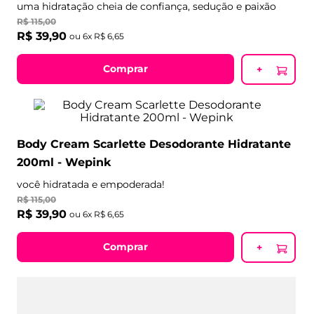
uma hidratação cheia de confiança, sedução e paixão
R$
115
,
00
R$
39
,
90
ou
6
x
R$
6
,
65
Comprar
+
Body Cream Scarlette Desodorante Hidratante
200ml - Wepink
você hidratada e empoderada!
R$
115
,
00
R$
39
,
90
ou
6
x
R$
6
,
65
Comprar
+