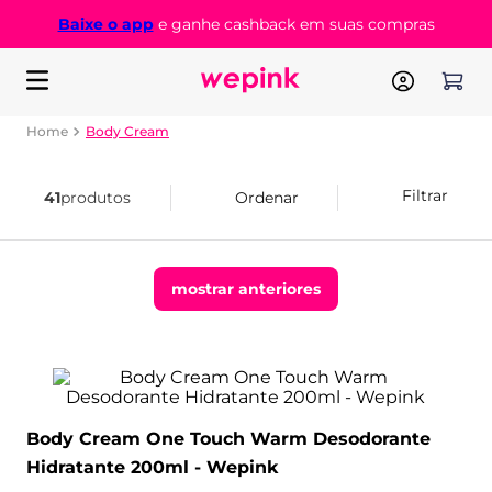
Fique ligado! A inclusão do produto na cesta não garant
compra.
Finalize o carrinho!
Body Cream
Filtrar
41
produtos
mostrar anteriores
Body Cream One Touch Warm Desodorante
Hidratante 200ml - Wepink