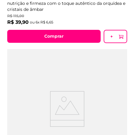
nutrição e firmeza com o toque autêntico da orquídea e
cristais de âmbar
R$
115
,
00
R$
39
,
90
ou
6
x
R$
6
,
65
Comprar
+