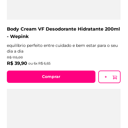
Body Cream VF Desodorante Hidratante 200ml
- Wepink
equilíbrio perfeito entre cuidado e bem estar para o seu
dia a dia
R$
115
,
00
R$
39
,
90
ou
6
x
R$
6
,
65
Comprar
+