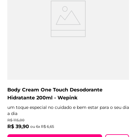
Body Cream One Touch Desodorante
Hidratante 200ml - Wepink
um toque especial no cuidado e bem estar para o seu dia
a dia
R$
115
,
00
R$
39
,
90
ou
6
x
R$
6
,
65