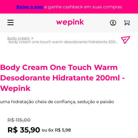
Baixe o app
e ganhe cashback em suas compras
body cream
body cream one touch warm desodorante hidratante 200ml - wepink
Body Cream One Touch Warm
Desodorante Hidratante 200ml -
Wepink
uma hidratação cheia de confiança, sedução e paixão
R$
115
,
00
R$
35
,
90
ou
6
x
R$
5
,
98