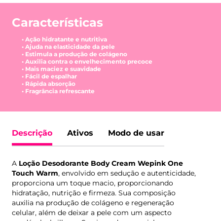
Características
• Ação hidratante e nutritiva
• Ajuda na elasticidade da pele
• Estimula a produção de colágeno
• Auxilia contra o envelhecimento precoce
• Mais maciez e suavidade
• Fácil de espalhar
• Rápida absorção
• Fragrância refrescante
Descrição
Ativos
Modo de usar
A
Loção Desodorante Body Cream Wepink One
Touch Warm
, envolvido em sedução e autenticidade,
proporciona um toque macio, proporcionando
hidratação, nutrição e firmeza. Sua composição
auxilia na produção de colágeno e regeneração
celular, além de deixar a pele com um aspecto