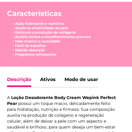
Características
• Ação hidratante e nutritiva
• Ajuda na elasticidade da pele
• Estimula a produção de colágeno
• Auxilia contra o envelhecimento precoce
• Mais maciez e suavidade
• Fácil de espalhar
• Rápida absorção
• Fragrância refrescante
Descrição
Ativos
Modo de usar
A
Loção Desodorante Body Cream Wepink Perfect
Pear
possui um toque macio, delicadamente feito
para hidratação, nutrição e firmeza. Sua composição
auxilia na produção de colágeno e regeneração
celular, além de deixar a pele com um aspecto e
saudável e brilhoso, para quem deseja um bem-estar