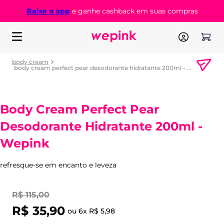
Baixe o app
e ganhe cashback em suas compras
body cream
body cream perfect pear desodorante hidratante 200ml - wepink
Body Cream Perfect Pear
Desodorante Hidratante 200ml -
Wepink
refresque-se em encanto e leveza
R$
115
,
00
R$
35
,
90
ou
6
x
R$
5
,
98