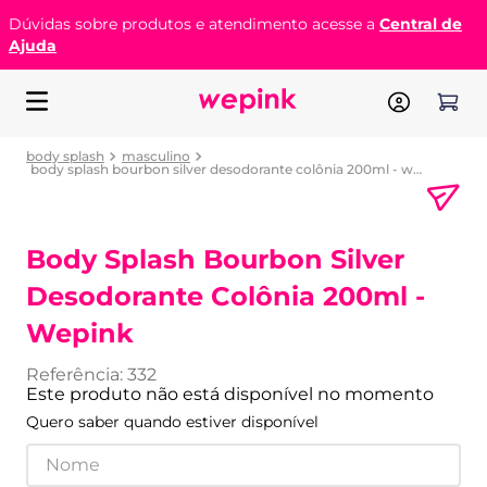
Dúvidas sobre produtos e atendimento acesse a
Central de
Ajuda
body splash
masculino
body splash bourbon silver desodorante colônia 200ml - wepink
Body Splash Bourbon Silver
Desodorante Colônia 200ml -
Wepink
Referência
:
332
Este produto não está disponível no momento
Quero saber quando estiver disponível