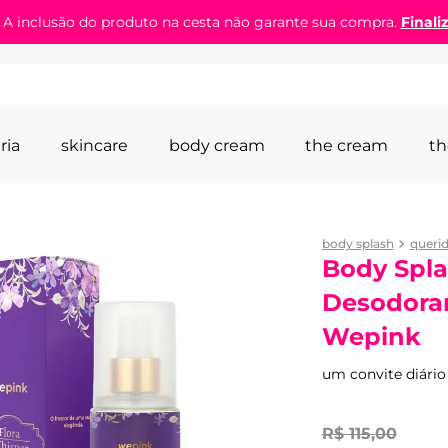
! A inclusão do produto na cesta não garante sua compra.
Finali
ria
skincare
body cream
the cream
th
body splash
queri
Body Spla
Desodoran
Wepink
um convite diário 
R$
115
,
00