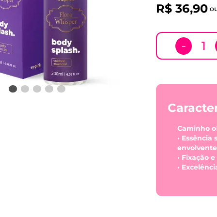
R$
36
,
90
o
－
Caracter
Caminho olf
• Essência 
envolvente
• Fixação 
• Excelênc