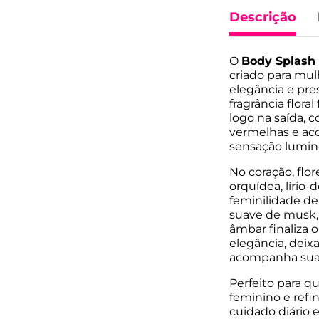
Descrição
O
Body Splash
criado para mul
elegância e pre
fragrância flora
logo na saída, c
vermelhas e aco
sensação lumin
No coração, flo
orquídea, lírio
feminilidade del
suave de musk, 
âmbar finaliza 
elegância, deix
acompanha sua r
Perfeito para 
feminino e refi
cuidado diário 