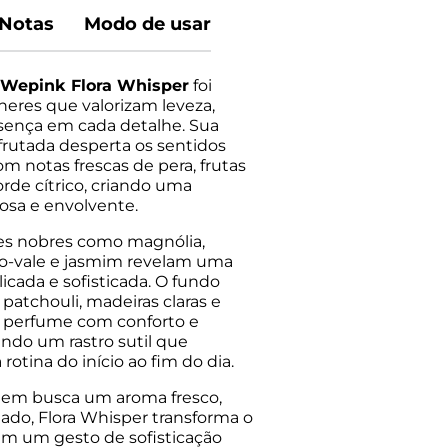
Notas
Modo de usar
 Wepink Flora Whisper
foi
heres que valorizam leveza,
sença em cada detalhe. Sua
l frutada desperta os sentidos
om notas frescas de pera, frutas
rde cítrico, criando uma
osa e envolvente.
res nobres como magnólia,
-do-vale e jasmim revelam uma
icada e sofisticada. O fundo
patchouli, madeiras claras e
o perfume com conforto e
ando um rastro sutil que
otina do início ao fim do dia.
quem busca um aroma fresco,
nado, Flora Whisper transforma o
em um gesto de sofisticação