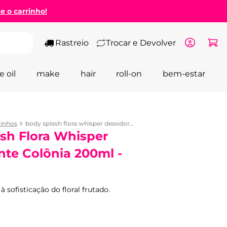
ze o carrinho!
Rastreio
Trocar e Devolver
e oil
make
hair
roll-on
bem-estar
dinhos
body splash flora whisper desodorante colônia 200ml - wepink
sh Flora Whisper
te Colônia 200ml -
à sofisticação do floral frutado.