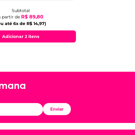
Subtotal
R$ 89,80
a partir de
u até 6x de R$ 14,97)
Adicionar 2 itens
emana
Enviar