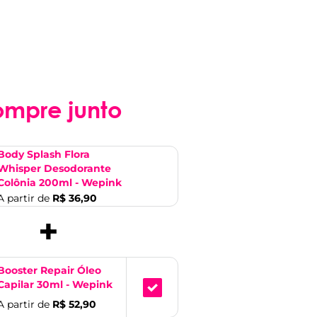
ompre junto
Body Splash Flora
Whisper Desodorante
Colônia 200ml - Wepink
A partir de
R$ 36,90
+
Booster Repair Óleo
Capilar 30ml - Wepink
A partir de
R$ 52,90