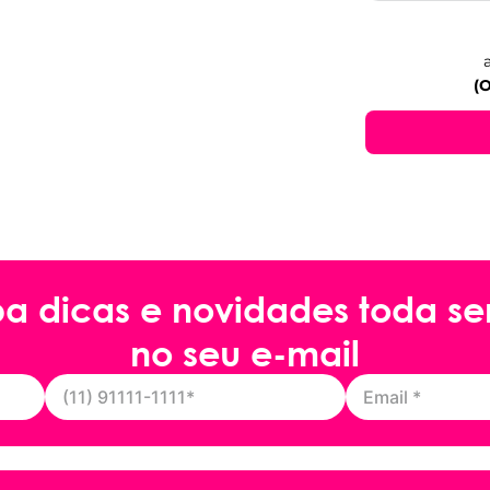
(O
ba dicas e novidades toda s
no seu e-mail