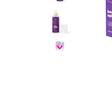
9
º
eternal
10
º
vf golden