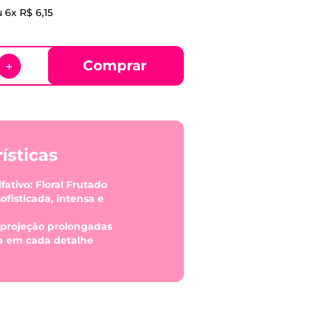
u
6
x
R$
6
,
15
Comprar
＋
ísticas
ativo: Floral Frutado
sofisticada, intensa e
e projeção prolongadas
ia em cada detalhe