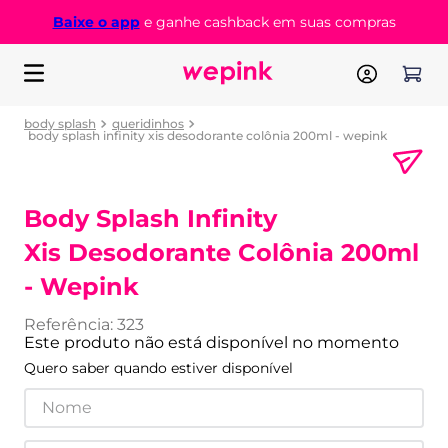
Baixe o app
e ganhe cashback em suas compras
body splash
queridinhos
body splash infinity xis desodorante colônia 200ml - wepink
Body Splash Infinity
Xis Desodorante Colônia 200ml
- Wepink
Referência
:
323
Este produto não está disponível no momento
Quero saber quando estiver disponível