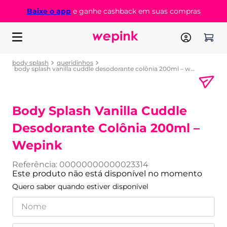
Baixe o app
e ganhe cashback em suas compras
body splash
queridinhos
body splash vanilla cuddle desodorante colônia 200ml – wepink
Body Splash Vanilla Cuddle
Desodorante Colônia 200ml –
Wepink
Referência
:
00000000000023314
Este produto não está disponível no momento
Quero saber quando estiver disponível