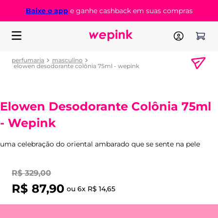
Baixe o app
e ganhe cashback em suas compras
perfumaria
masculino
elowen desodorante colônia 75ml - wepink
Elowen Desodorante Colônia 75ml
- Wepink
uma celebração do oriental ambarado que se sente na pele
R$
329
,
00
R$
87
,
90
ou
6
x
R$
14
,
65