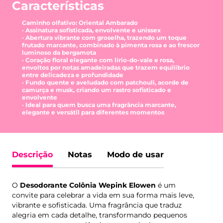
Características
Caminho olfativo: Oriental Ambarado
· Assinatura sofisticada, envolvente e unissex
· Abertura vibrante com groselha, trazendo um toque
frutado marcante, combinado à pimenta rosa e ao frescor
luminoso da bergamota
· Coração floral elegante com lírio-do-vale e rosa,
envoltos por notas amadeiradas que trazem equilíbrio
entre delicadeza e profundidade
· Fundo quente e aveludado com patchouli, acorde de
camurça e musk, criando um rastro sofisticado e
envolvente
· Ideal para quem busca uma fragrância marcante,
elegante e versátil para diferentes momentos
Descrição
Notas
Modo de usar
O
Desodorante Colônia Wepink Elowen
é um
convite para celebrar a vida em sua forma mais leve,
vibrante e sofisticada. Uma fragrância que traduz
alegria em cada detalhe, transformando pequenos