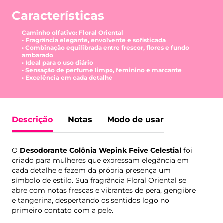
Características
Caminho olfativo: Floral Oriental
• Fragrância elegante, envolvente e sofisticada
• Combinação equilibrada entre frescor, flores e fundo
ambarado
• Ideal para o uso diário
• Sensação de perfume limpo, feminino e marcante
• Excelência em cada detalhe
Descrição
Notas
Modo de usar
O
Desodorante Colônia Wepink Feive Celestial
foi
criado para mulheres que expressam elegância em
cada detalhe e fazem da própria presença um
símbolo de estilo. Sua fragrância Floral Oriental se
abre com notas frescas e vibrantes de pera, gengibre
e tangerina, despertando os sentidos logo no
primeiro contato com a pele.