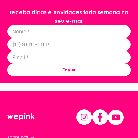
receba dicas e novidades toda semana no
seu e-mail
Enviar
sobre nós