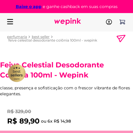
Baixe o app
e ganhe cashback em suas compras
perfumaria
best seller
feive celestial desodorante colônia 100ml - wepink
Feive Celestial Desodorante
Colônia 100ml - Wepink
classe, presença e sofisticação com o frescor vibrante de flores
elegantes.
R$
329
,
00
R$
89
,
90
ou
6
x
R$
14
,
98