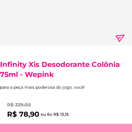
Infinity Xis Desodorante Colônia
75ml - Wepink
para a peça mais poderosa do jogo: você!
R$
329
,
00
R$
78
,
90
ou
6
x
R$
13
,
15