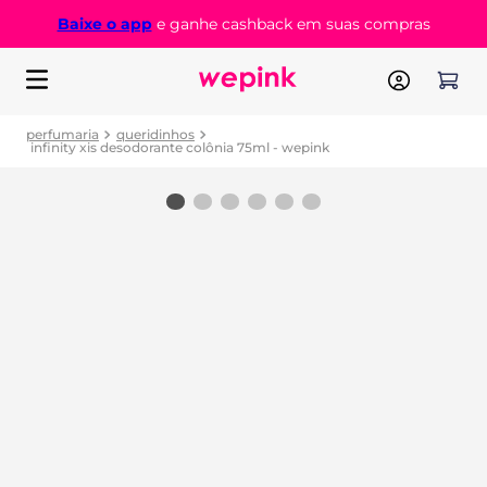
Baixe o app
e ganhe cashback em suas compras
perfumaria
queridinhos
infinity xis desodorante colônia 75ml - wepink