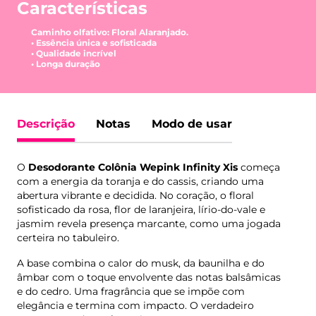
Características
Caminho olfativo: Floral Alaranjado.
•⁠ ⁠Essência única e sofisticada
•⁠ ⁠Qualidade incrível
•⁠ ⁠Longa duração
Descrição
Notas
Modo de usar
O
Desodorante Colônia Wepink Infinity Xis
começa
com a energia da toranja e do cassis, criando uma
abertura vibrante e decidida. No coração, o floral
sofisticado da rosa, flor de laranjeira, lírio-do-vale e
jasmim revela presença marcante, como uma jogada
certeira no tabuleiro.
A base combina o calor do musk, da baunilha e do
âmbar com o toque envolvente das notas balsâmicas
e do cedro. Uma fragrância que se impõe com
elegância e termina com impacto. O verdadeiro