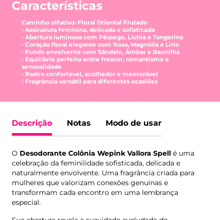
Características
Caminho olfativo: Floral Oriental Frutado
· Assinatura feminina, delicada e sofisticada
· Abertura luminosa com Pêssego, Lichia e Tangerina
· Coração floral elegante com Rosa, Magnólia e Lírio
· Fundo envolvente com Sândalo, Âmbar e Baunilha
· Equilíbrio perfeito entre frescor, romantismo e
sensualidade
· Rastro confortável, acolhedor e memorável
· Fragrância versátil para diferentes ocasiões
Descrição
Notas
Modo de usar
O
Desodorante Colônia Wepink Vallora Spell
é uma
celebração da feminilidade sofisticada, delicada e
naturalmente envolvente. Uma fragrância criada para
mulheres que valorizam conexões genuínas e
transformam cada encontro em uma lembrança
especial.