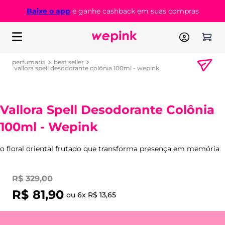
Baixe o app
e ganhe cashback em suas compras
perfumaria
best seller
vallora spell desodorante colônia 100ml - wepink
Vallora Spell Desodorante Colônia
100ml - Wepink
o floral oriental frutado que transforma presença em memória
R$
329
,
00
R$
81
,
90
ou
6
x
R$
13
,
65