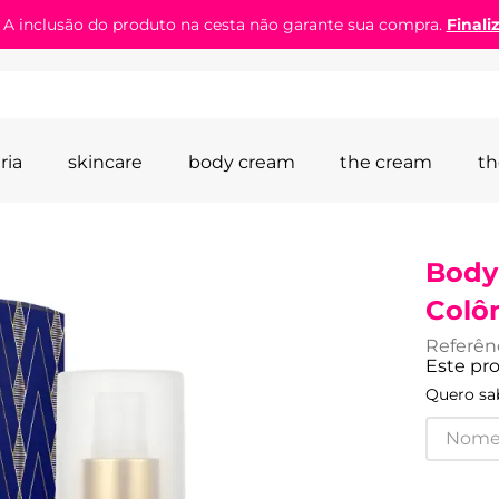
! A inclusão do produto na cesta não garante sua compra.
Finali
ria
skincare
body cream
the cream
th
Body
Colô
Referên
Este pr
Quero sab