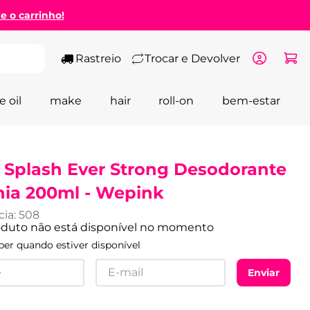
ze o carrinho!
Rastreio
Trocar e Devolver
e oil
make
hair
roll-on
bem-estar
 Splash Ever Strong Desodorante
nia 200ml - Wepink
cia
:
508
oduto não está disponível no momento
er quando estiver disponível
Enviar