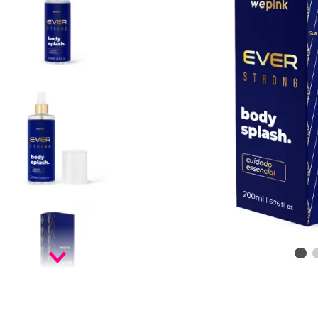
9
º
infinity
10
º
vf golden