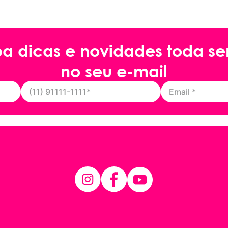
ba dicas e novidades toda s
no seu e-mail