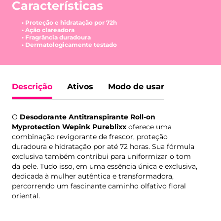
Características
• Proteção e hidratação por 72h
• Ação clareadora
• Fragrância duradoura
• Dermatologicamente testado
Descrição
Ativos
Modo de usar
O
Desodorante Antitranspirante Roll-on
Myprotection Wepink Pureblixx
oferece uma
combinação revigorante de frescor, proteção
duradoura e hidratação por até 72 horas. Sua fórmula
exclusiva também contribui para uniformizar o tom
da pele. Tudo isso, em uma essência única e exclusiva,
dedicada à mulher autêntica e transformadora,
percorrendo um fascinante caminho olfativo floral
oriental.