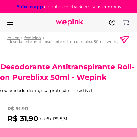
Baixe o app
e ganhe cashback em suas compras
roll-on
feminino
desodorante antitranspirante roll-on pureblixx 50ml - wepink
Desodorante Antitranspirante Roll-
on Pureblixx 50ml - Wepink
seu cuidado diário, sua proteção irresistível
R$
91
,
90
R$
31
,
90
ou
6
x
R$
5
,
31