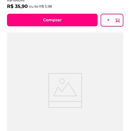
R$
108
,
90
R$
35
,
90
ou
6
x
R$
5
,
98
Comprar
+