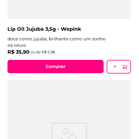
Lip Oil Jujuba 3,5g - Wepink
doce como jujuba, brilhante como um sonho
R$
108
,
90
R$
35
,
90
ou
6
x
R$
5
,
98
Comprar
+