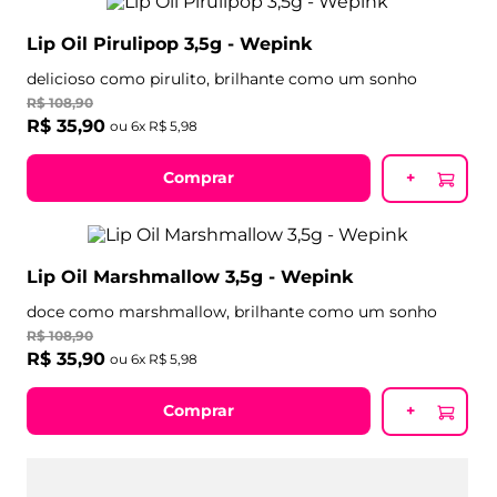
Lip Oil Pirulipop 3,5g - Wepink
delicioso como pirulito, brilhante como um sonho
R$
108
,
90
R$
35
,
90
ou
6
x
R$
5
,
98
Comprar
+
Lip Oil Marshmallow 3,5g - Wepink
doce como marshmallow, brilhante como um sonho
R$
108
,
90
R$
35
,
90
ou
6
x
R$
5
,
98
Comprar
+