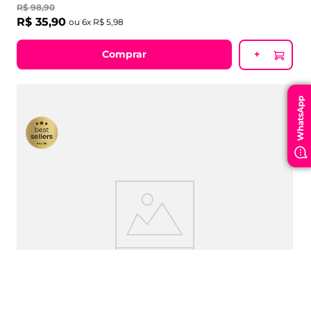
R$
98
,
90
R$
35
,
90
ou
6
x
R$
5
,
98
Comprar
+
WhatsApp