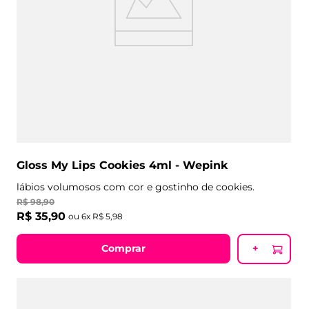
Gloss My Lips Cookies 4ml - Wepink
lábios volumosos com cor e gostinho de cookies.
R$
98
,
90
R$
35
,
90
ou
6
x
R$
5
,
98
Comprar
+