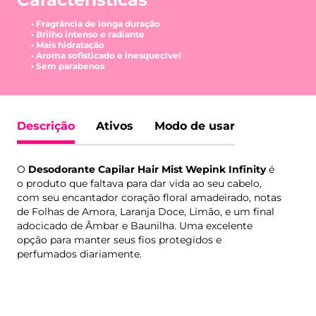
• Fragrância de longa duração
• Brilho intenso e radiante
• Mais hidratação
• Aroma sofisticado e inesquecível
• Sem parabenos
Descrição
Ativos
Modo de usar
O
Desodorante Capilar Hair Mist Wepink Infinity
é
o produto que faltava para dar vida ao seu cabelo,
com seu encantador coração floral amadeirado, notas
de Folhas de Amora, Laranja Doce, Limão, e um final
adocicado de Âmbar e Baunilha. Uma excelente
opção para manter seus fios protegidos e
perfumados diariamente.