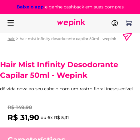
Baixe o app
e ganhe cashback em suas compras
hair
hair mist infinity desodorante capilar 50ml - wepink
Hair Mist Infinity Desodorante
Capilar 50ml - Wepink
dê vida nova ao seu cabelo com um rastro floral inesquecível
R$
149
,
90
R$
31
,
90
ou
6
x
R$
5
,
31
Características