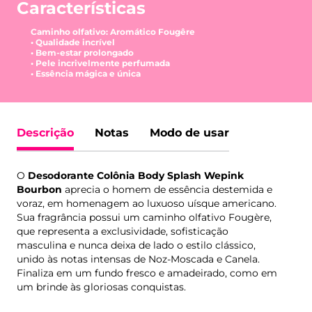
Características
Caminho olfativo: Aromático Fougêre
• Qualidade incrível
• Bem-estar prolongado
• Pele incrivelmente perfumada
• Essência mágica e única
Descrição
Notas
Modo de usar
O
Desodorante Colônia Body Splash Wepink
Bourbon
aprecia o homem de essência destemida e
voraz, em homenagem ao luxuoso uísque americano.
Sua fragrância possui um caminho olfativo Fougère,
que representa a exclusividade, sofisticação
masculina e nunca deixa de lado o estilo clássico,
unido às notas intensas de Noz-Moscada e Canela.
Finaliza em um fundo fresco e amadeirado, como em
um brinde às gloriosas conquistas.