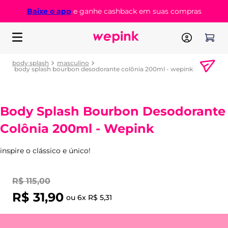
Baixe o app
e ganhe cashback em suas compras
body splash
masculino
body splash bourbon desodorante colônia 200ml - wepink
Body Splash Bourbon Desodorante
Colônia 200ml - Wepink
inspire o clássico e único!
R$
115
,
00
R$
31
,
90
ou
6
x
R$
5
,
31