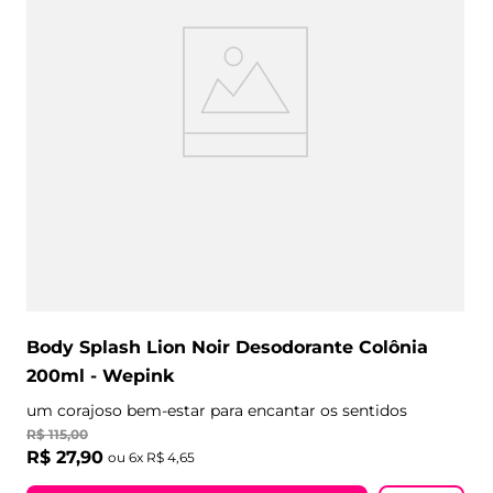
Body Splash Lion Noir Desodorante Colônia
200ml - Wepink
um corajoso bem-estar para encantar os sentidos
R$
115
,
00
R$
27
,
90
ou
6
x
R$
4
,
65