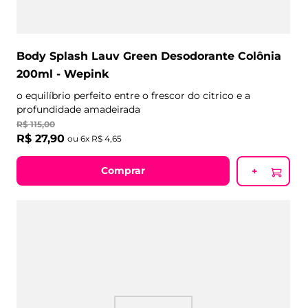
Body Splash Lauv Green Desodorante Colônia
200ml - Wepink
o equilíbrio perfeito entre o frescor do citrico e a
profundidade amadeirada
R$
115
,
00
R$
27
,
90
ou
6
x
R$
4
,
65
Comprar
+