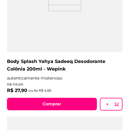
Body Splash Yahya Sadeeq Desodorante
Colônia 200ml - Wepink
autenticamente misterioso
R$
115
,
00
R$
27
,
90
ou
6
x
R$
4
,
65
Comprar
+