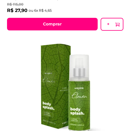
R$
115
,
00
R$
27
,
90
ou
6
x
R$
4
,
65
Comprar
+