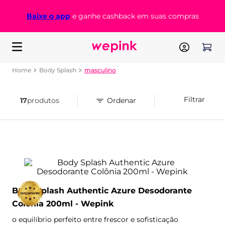
Baixe o app
e ganhe cashback em suas compras
Body Splash
masculino
Filtrar
17
produtos
Body Splash Authentic Azure Desodorante
Colônia 200ml - Wepink
o equilíbrio perfeito entre frescor e sofisticação