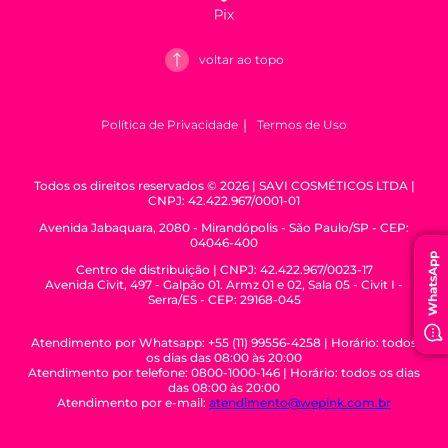
voltar ao topo
Política de Privacidade
Termos de Uso
Todos os direitos reservados © 2026 | SAVI COSMÉTICOS LTDA |
CNPJ: 42.422.967/0001-01
Avenida Jabaquara, 2080 - Mirandópolis - São Paulo/SP - CEP:
04046-400
WhatsApp
Centro de distribuição | CNPJ: 42.422.967/0023-17
Avenida Civit, 497 - Galpão 01. Armz 01 e 02, Sala 05 - Civit I -
Serra/ES - CEP: 29168-045
Atendimento por Whatsapp: +55 (11) 99556-4258 | Horário: todos
os dias das 08:00 às 20:00
Atendimento por telefone: 0800-1000-146 | Horário: todos os dias
das 08:00 às 20:00
Atendimento por e-mail:
atendimento@wepink.com.br