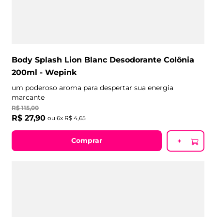
Body Splash Lion Blanc Desodorante Colônia
200ml - Wepink
um poderoso aroma para despertar sua energia
marcante
R$
115
,
00
R$
27
,
90
ou
6
x
R$
4
,
65
Comprar
+