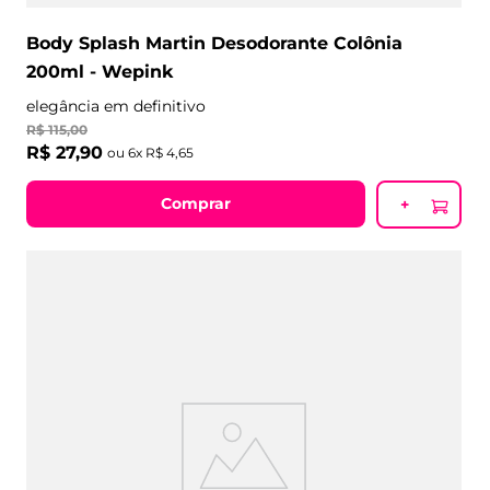
Body Splash Martin Desodorante Colônia
200ml - Wepink
elegância em definitivo
R$
115
,
00
R$
27
,
90
ou
6
x
R$
4
,
65
Comprar
+