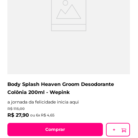
Body Splash Heaven Groom Desodorante
Colônia 200ml - Wepink
a jornada da felicidade inicia aqui
R$
115
,
00
R$
27
,
90
ou
6
x
R$
4
,
65
Comprar
+