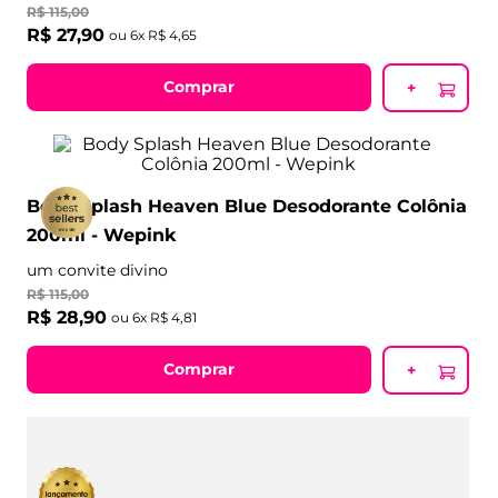
R$
115
,
00
R$
27
,
90
ou
6
x
R$
4
,
65
Comprar
+
Body Splash Heaven Blue Desodorante Colônia
200ml - Wepink
um convite divino
R$
115
,
00
R$
28
,
90
ou
6
x
R$
4
,
81
Comprar
+