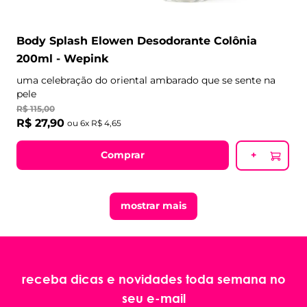
Body Splash Elowen Desodorante Colônia
200ml - Wepink
uma celebração do oriental ambarado que se sente na
pele
R$
115
,
00
R$
27
,
90
ou
6
x
R$
4
,
65
Comprar
+
mostrar mais
receba dicas e novidades toda semana no
seu e-mail