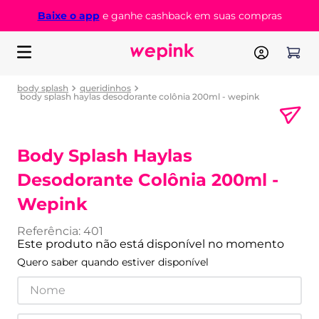
Baixe o app
e ganhe cashback em suas compras
body splash
queridinhos
body splash haylas desodorante colônia 200ml - wepink
Body Splash Haylas
Desodorante Colônia 200ml -
Wepink
Referência
:
401
Este produto não está disponível no momento
Quero saber quando estiver disponível