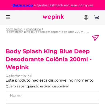
Baixe o app
e ganhe cashback em suas compras
body splash
masculino
body splash king blue deep desodorante colônia 200ml - wepink
Body Splash King Blue Deep
Desodorante Colônia 200ml -
Wepink
Referência
:
311
Este produto não está disponível no momento
Quero saber quando estiver disponível