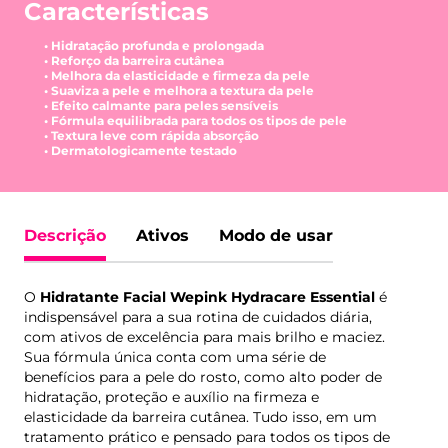
Características
• Hidratação profunda e prolongada
• Reforço da barreira cutânea
• Melhora da elasticidade e firmeza da pele
• Suaviza a pele e melhora a textura da pele
• Efeito calmante para peles sensíveis
• Fórmula equilibrada para todos os tipos de pele
• Textura leve com rápida absorção
• Dermatologicamente testado
Descrição
Ativos
Modo de usar
O
Hidratante Facial Wepink Hydracare Essential
é
indispensável para a sua rotina de cuidados diária,
com ativos de excelência para mais brilho e maciez.
Sua fórmula única conta com uma série de
benefícios para a pele do rosto, como alto poder de
hidratação, proteção e auxílio na firmeza e
elasticidade da barreira cutânea. Tudo isso, em um
tratamento prático e pensado para todos os tipos de