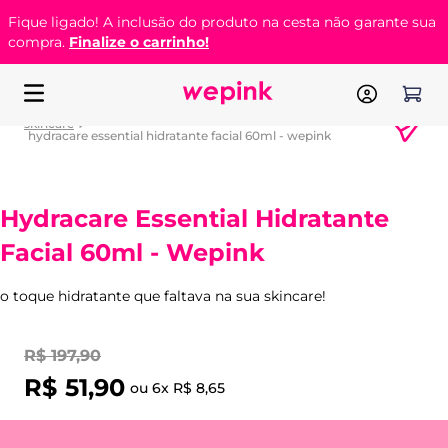
Fique ligado! A inclusão do produto na cesta não garante sua
compra.
Finalize o carrinho!
skincare
hydracare essential hidratante facial 60ml - wepink
Hydracare Essential Hidratante
Facial 60ml - Wepink
o toque hidratante que faltava na sua skincare!
R$
197
,
90
R$
51
,
90
ou
6
x
R$
8
,
65